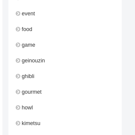
event
food
game
geinouzin
ghibli
gourmet
howl
kimetsu