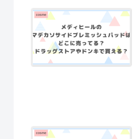
cosme
cosme