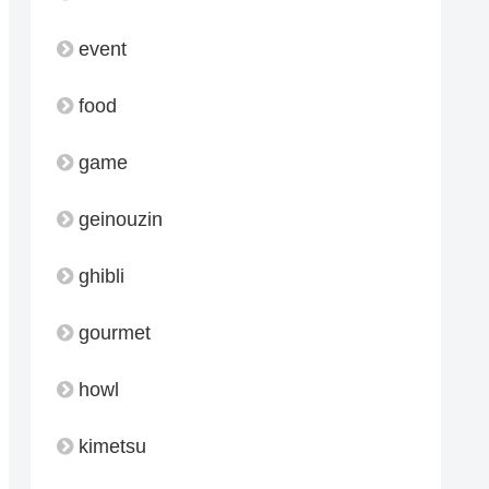
event
food
game
geinouzin
ghibli
gourmet
howl
kimetsu