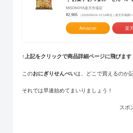
MISONOYA楽天市場店
¥2,965
（2026/06/24 15:14時点 | 楽天市場調
Amazon
楽
↑上記をクリックで商品詳細ページに飛びます
この
おにぎりせんべい
は、どこで買えるのか
それでは早速始めてまいりましょう！
スポ