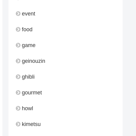
event
food
game
geinouzin
ghibli
gourmet
howl
kimetsu