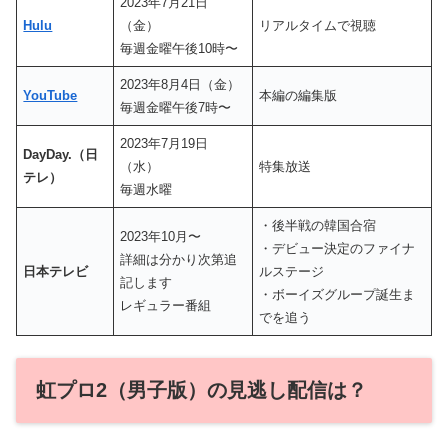
2023年7月21日
Hulu
（金）
リアルタイムで視聴
毎週金曜午後10時〜
2023年8月4日（金）
YouTube
本編の編集版
毎週金曜午後7時〜
2023年7月19日
DayDay.（日
（水）
特集放送
テレ）
毎週水曜
・後半戦の韓国合宿
2023年10月〜
・デビュー決定のファイナ
詳細は分かり次第追
日本テレビ
ルステージ
記します
・ボーイズグループ誕生ま
レギュラー番組
でを追う
虹プロ2（男子版）の見逃し配信は？