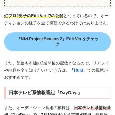
虹プロ2男子のEdit Ver.での公開
となっているので、オー
ディションの様子を全て視聴できるわけではありません。
『Nizi Project Season 2』Edit Ver.
をチェッ
ク
また、配信も本編の2週間後の配信となるので、リアタイ
や内容を全て知りたいという方は、
「
Hulu
」
での視聴が
おすすめです。
日本テレビ系情報番組『DayDay.』
また、オーディション番組の模様は、
日本テレビ系情報番
組『DayDay.』で、7月19日(水)より毎週水曜
日に特集展