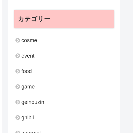
カテゴリー
cosme
event
food
game
geinouzin
ghibli
gourmet