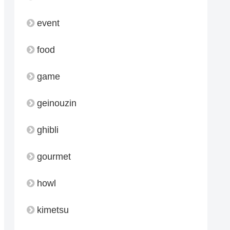
event
food
game
geinouzin
ghibli
gourmet
howl
kimetsu