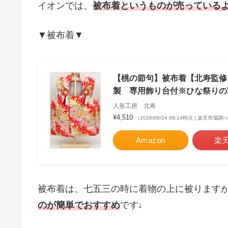
イオンでは、
被布着というものが売っている
▼被布着▼
【桃の節句】被布着【北寿監修
製 専用飾り台付※ひな祭りの
人形工房 北寿
¥4,510
（2026/06/24 09:14時点 | 楽天市場調
Amazon
楽
被布着は、七五三の時に着物の上に被ります
のが簡単でおすすめ
です♩