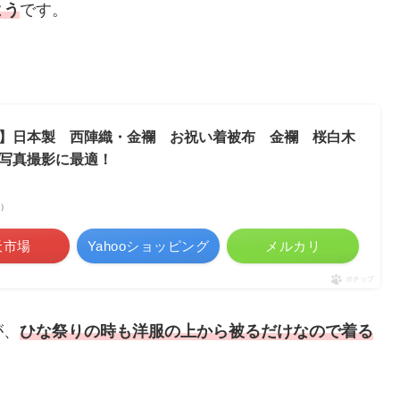
よう
です。
】日本製 西陣織・金襴 お祝い着被布 金襴 桜白木
写真撮影に最適！
べ）
天市場
Yahooショッピング
メルカリ
ポチップ
が、
ひな祭りの時も洋服の上から被るだけなので着る