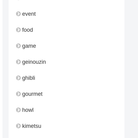
event
food
game
geinouzin
ghibli
gourmet
howl
kimetsu