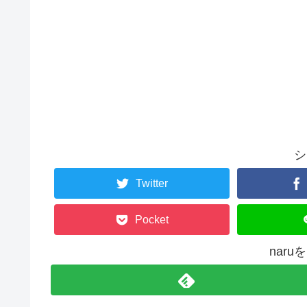
シ
Twitter
Pocket
nar