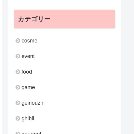
カテゴリー
cosme
event
food
game
geinouzin
ghibli
gourmet