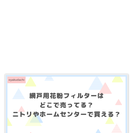
oyakudachi