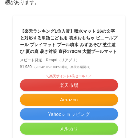
柄
があります。
【楽天ランキング1位入賞】噴水マット 26の文字
と対応する単語こども用 噴水おもちゃ ビニールプ
ール プレイマット プール噴水 みずあそび 芝生遊
び 夏の庭 暑さ対策 直径170CM 大型プールマット
スピード発送 Reapri（リアプリ）
¥1,980
（2024/10/23 03:58時点 | 楽天市場調べ）
＼楽天ポイント4倍セール！／
楽天市場
Amazon
Yahooショッピング
メルカリ