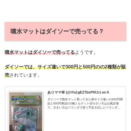
噴水マットはダイソーで売ってる？
噴水マットはダイソーで売ってる
ようです。
ダイソーでは、サイズ違いで300円と500円のの2種類が販
売
されています。
ありママ🌸 (@tYu1gE2TbsPfX1r) on X
ダイソーで噴水マット買ってきた😆サイズ違いの300円商
品と500円商品の2種ともゲット😊小さい方はお風呂場
で、大きい方はベランダで使う予定☺️試しにベランダで
やってみたら娘大喜び🤗オススメです👍#子育て#噴水マ
ット