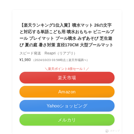
【楽天ランキング1位入賞】噴水マット 26の文字
と対応する単語こども用 噴水おもちゃ ビニールプ
ール プレイマット プール噴水 みずあそび 芝生遊
び 夏の庭 暑さ対策 直径170CM 大型プールマット
スピード発送 Reapri（リアプリ）
¥1,980
（2024/10/23 03:58時点 | 楽天市場調べ）
＼楽天ポイント4倍セール！／
楽天市場
Amazon
Yahooショッピング
メルカリ
ポチップ