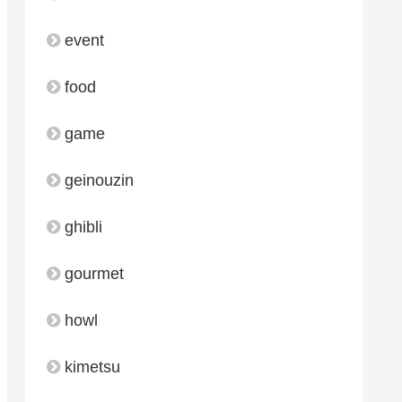
event
food
game
geinouzin
ghibli
gourmet
howl
kimetsu