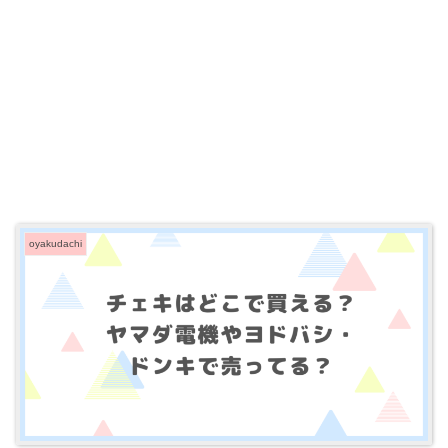
oyakudachi