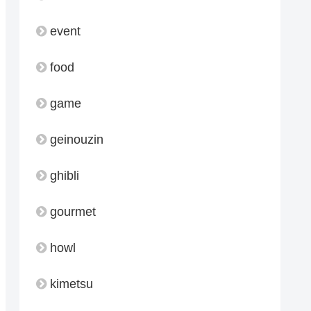
event
food
game
geinouzin
ghibli
gourmet
howl
kimetsu