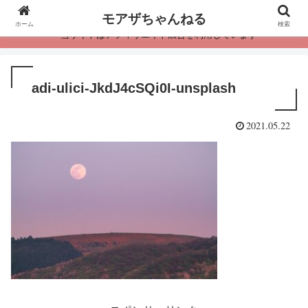
モアザちゃんねる
ホーム
検索
・当サイトはアフィリエイト広告を利用しています
adi-ulici-JkdJ4cSQi0I-unsplash
2021.05.22