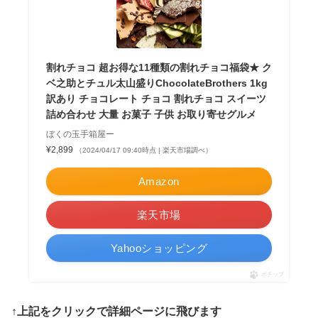
割れチョコ 超お得な11種類の割れチョコ福袋★ ク
ベ之助とチュル太山盛りChocolateBrothers 1kg
訳あり チョコレート チョコ 割れチョコ スイーツ
詰め合わせ 大量 お菓子 子供 お取り寄せグルメ
ぼくの玉手箱屋ー
¥2,899
（2024/04/17 09:40時点 | 楽天市場調べ）
Amazon
楽天市場
Yahooショッピング
ポチップ
↑上記をクリックで詳細ページに飛びます