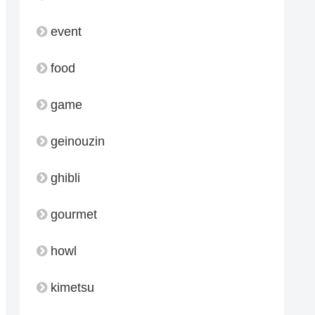
event
food
game
geinouzin
ghibli
gourmet
howl
kimetsu