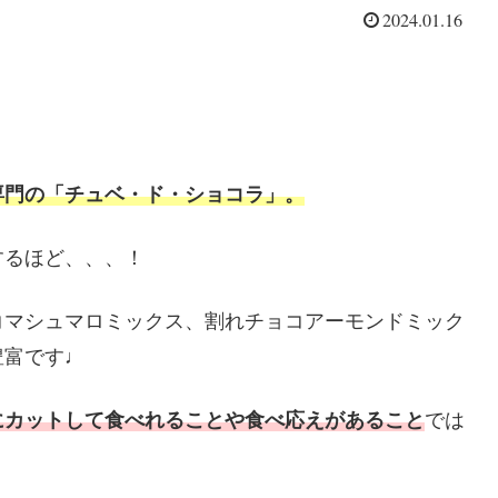
2024.01.16
専門
の「チュベ・ド・ショコラ」。
するほど、、、！
コマシュマロミックス、割れチョコアーモンドミック
豊富です♩
にカットして食べれることや食べ応えがあること
では