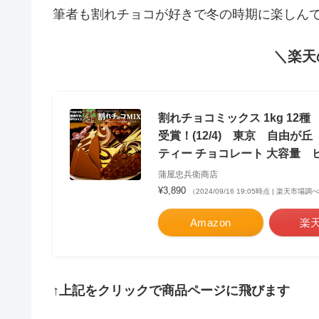
筆者も割れチョコが好きで冬の時期に楽しん
＼楽天
割れチョコミックス 1kg 12
受賞！(12/4) 東京 自由
ティー チョコレート 大容量 
蒲屋忠兵衛商店
¥3,890
（2024/09/16 19:05時点 | 楽天市場調
Amazon
楽
↑上記をクリックで商品ページに飛びます