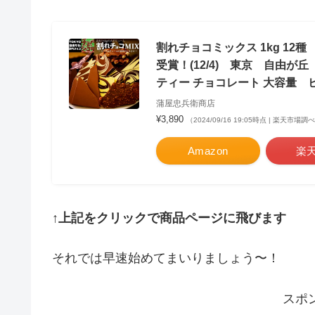
割れチョコミックス 1kg 12
受賞！(12/4) 東京 自由
ティー チョコレート 大容量 
蒲屋忠兵衛商店
¥3,890
（2024/09/16 19:05時点 | 楽天市場調
Amazon
楽
↑上記をクリックで商品ページに飛びます
それでは早速始めてまいりましょう〜！
スポ