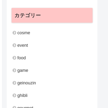
カテゴリー
cosme
event
food
game
geinouzin
ghibli
gourmet