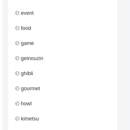
event
food
game
geinouzin
ghibli
gourmet
howl
kimetsu