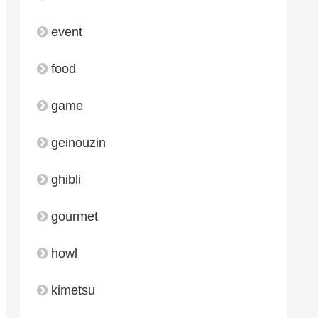
event
food
game
geinouzin
ghibli
gourmet
howl
kimetsu