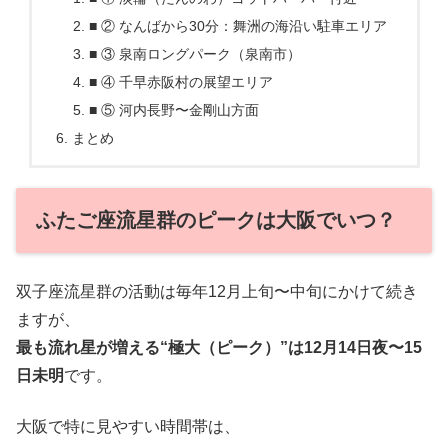
■ ② なんばから30分：舞洲の海沿い駐車エリア
■ ③ 泉南ロングパーク（泉南市）
■ ④ 千早赤阪村の展望エリア
■ ⑤ 河内長野〜金剛山方面
まとめ
ふたご座流星群のピークは大阪でいつ？
双子座流星群の活動は毎年12月上旬〜中旬にかけて続き
ますが、
最も流れ星が増える“極大（ピーク）”は12月14日夜〜15
日未明
です。
大阪で特に見やすい時間帯は、